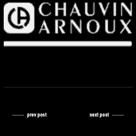
prev post
next post